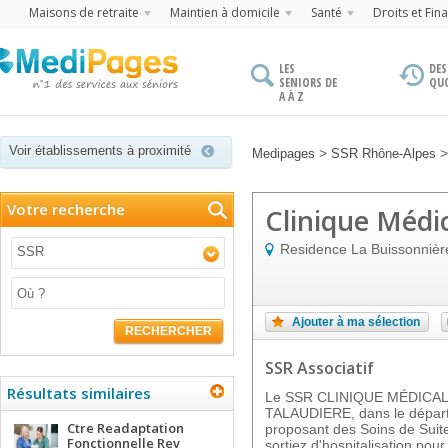
Maisons de retraite
Maintien à domicile
Santé
Droits et Fin
LES
DES
SENIORS DE
QU
A À Z
Voir établissements à proximité
>
Medipages
SSR Rhône-Alpes
Votre recherche
Clinique Médi
Residence La Buissonnièr
SSR
Ajouter à ma sélection
RECHERCHER
SSR Associatif
Résultats similaires
Le SSR CLINIQUE MÉDICAL
TALAUDIERE, dans le départ
Ctre Readaptation
proposant des Soins de Suit
Fonctionnelle Rev
sortiez d'hospitalisation po