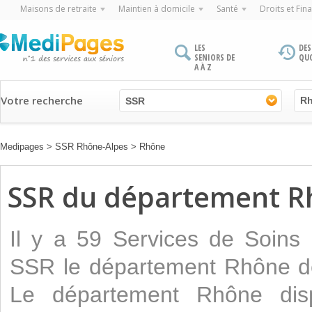
Maisons de retraite
Maintien à domicile
Santé
Droits et Fin
LES
DES
SENIORS DE
QU
A À Z
Votre recherche
SSR
Medipages
>
SSR Rhône-Alpes
>
Rhône
SSR du département R
Il y a 59 Services de Soins
SSR le département Rhône de
Le département Rhône di