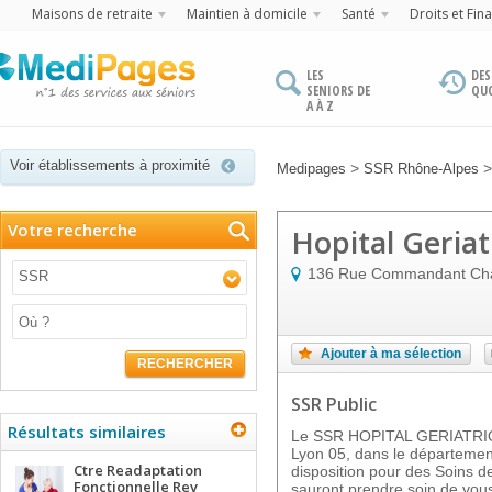
Maisons de retraite
Maintien à domicile
Santé
Droits et Fin
LES
DES
SENIORS DE
QU
A À Z
Voir établissements à proximité
>
Medipages
SSR Rhône-Alpes
Votre recherche
Hopital Geria
136 Rue Commandant Cha
SSR
Ajouter à ma sélection
RECHERCHER
SSR Public
Résultats similaires
Le SSR HOPITAL GERIATRIQ
Lyon 05, dans le département
Ctre Readaptation
disposition pour des Soins de
Fonctionnelle Rev
sauront prendre soin de vous