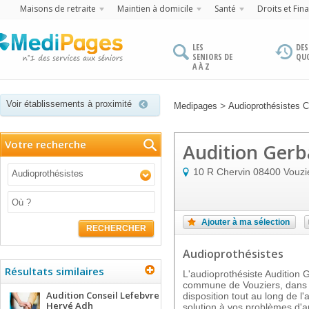
Maisons de retraite
Maintien à domicile
Santé
Droits et Fin
LES
DES
SENIORS DE
QU
A À Z
Voir établissements à proximité
>
Medipages
Audioprothésistes
Votre recherche
Audition Ger
10 R Chervin
08400
Vouzi
Audioprothésistes
Ajouter à ma sélection
RECHERCHER
Audioprothésistes
Résultats similaires
L'audioprothésiste Audition G
commune de Vouziers, dans l
Audition Conseil Lefebvre
disposition tout au long de l
Hervé Adh
solution à vos problèmes d'a