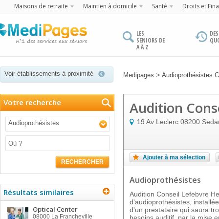
Maisons de retraite
Maintien à domicile
Santé
Droits et Fin
LES
DES
SENIORS DE
QU
A À Z
Voir établissements à proximité
>
Medipages
Audioprothésistes
Votre recherche
Audition Cons
19 Av Leclerc
08200
Seda
Audioprothésistes
Ajouter à ma sélection
RECHERCHER
Audioprothésistes
Résultats similaires
Audition Conseil Lefebvre He
d'audioprothésistes, installée
Optical Center
d'un prestataire qui saura t
08000
La Francheville
besoins auditif, par la mise 