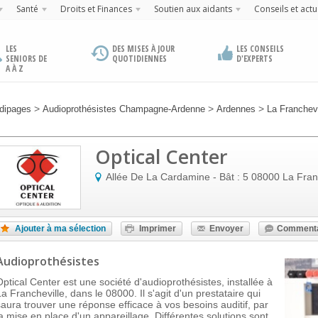
Santé
Droits et Finances
Soutien aux aidants
Conseils et actu
LES
DES MISES À JOUR
LES CONSEILS
SENIORS DE
QUOTIDIENNES
D'EXPERTS
A À Z
>
>
>
dipages
Audioprothésistes Champagne-Ardenne
Ardennes
La Franchevi
Optical Center
Allée De La Cardamine - Bât : 5
08000
La Fran
Ajouter à ma sélection
Imprimer
Envoyer
Commenta
Audioprothésistes
Optical Center est une société d'audioprothésistes, installée à
La Francheville, dans le 08000. Il s'agit d'un prestataire qui
saura trouver une réponse efficace à vos besoins auditif, par
la mise en place d'un appareillage. Différentes solutions sont