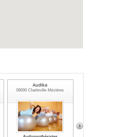
Audika
Audika
08000
Charleville Mézières
08200
Sedan
Audioprothésistes
Audioprothésistes