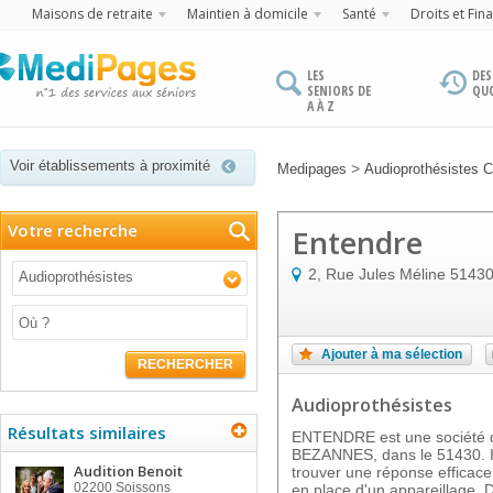
Maisons de retraite
Maintien à domicile
Santé
Droits et Fin
LES
DES
SENIORS DE
QU
A À Z
Voir établissements à proximité
>
Medipages
Audioprothésistes
Votre recherche
Entendre
2, Rue Jules Méline
5143
Audioprothésistes
Ajouter à ma sélection
RECHERCHER
Audioprothésistes
Résultats similaires
ENTENDRE est une société d'
BEZANNES, dans le 51430. Il 
Audition Benoit
trouver une réponse efficace 
02200
Soissons
en place d'un appareillage. D