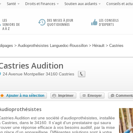
Santé
Droits et Finances
Soutien aux aidants
Conseils et actu
LES
DES MISES À JOUR
LES CONSEILS
SENIORS DE
QUOTIDIENNES
D'EXPERTS
A À Z
>
>
>
dipages
Audioprothésistes Languedoc-Roussillon
Hérault
Castries
Castries Audition
24 Avenue Montpellier
34160
Castries
Ajouter à ma sélection
Imprimer
Envoyer
Commenta
Audioprothésistes
Castries Audition est une société d'audioprothésistes, installée
à Castries, dans le 34160. Il s'agit d'un prestataire qui saura
trouver une réponse efficace à vos besoins auditif, par la mise
en place d'un appareillage. Différentes solutions sont à votre