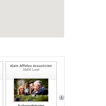
Alain Afflelou Acousticien
Audition Mutualiste
34400
Lunel
34264
Montpellier
Audioprothésistes
Audioprothésistes