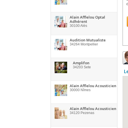
Alain Afflelou Optal
Adhérent
30100
Alès
Audition Mutualiste
34264
Montpellier
Amplifon
34203
Sete
L
Alain Afflelou Acousticien
30000
Nîmes
Alain Afflelou Acousticien
34120
Pezenas