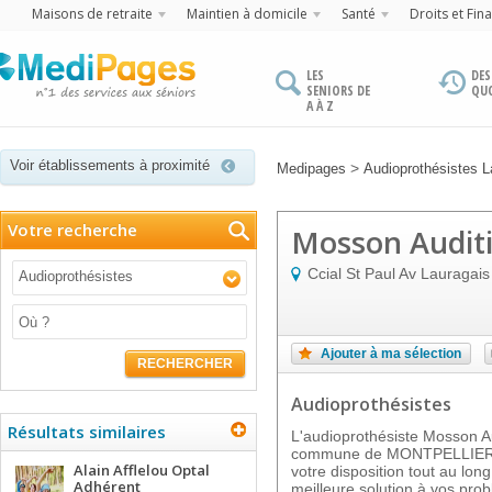
Maisons de retraite
Maintien à domicile
Santé
Droits et Fin
LES
DES
SENIORS DE
QU
A À Z
Voir établissements à proximité
>
Medipages
Audioprothésistes 
Votre recherche
Mosson Audit
Ccial St Paul Av Lauragais
Audioprothésistes
Ajouter à ma sélection
RECHERCHER
Audioprothésistes
Résultats similaires
L'audioprothésiste Mosson Aud
commune de MONTPELLIER, d
Alain Afflelou Optal
votre disposition tout au lon
Adhérent
meilleure solution à vos pro