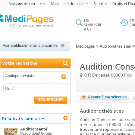
Maisons de retraite
Maintien à domicile
Santé
Droits et Fin
LES
DES
SENIORS DE
QU
A À Z
Voir établissements à proximité
>
Medipages
Audioprothésistes 
Votre recherche
Audition Conse
8 R Delcassé
09000
Foix
Audioprothésistes
Ajouter à ma sélection
RECHERCHER
Audioprothésistes
Résultats similaires
Audition Conseil est une soci
à Foix, dans le 09000. Il s'ag
Auditionsanté
trouver une réponse efficace 
09200
Saint Girons
en place d'un appareillage. D