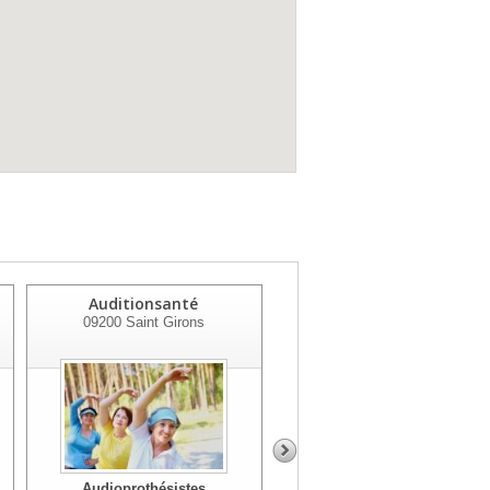
Auditionsanté
Audition Mutualiste
09200
Saint Girons
09100
Pamiers
Audioprothésistes
Audioprothésistes