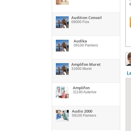
Audition Conseil
09000
Foix
Audika
09100
Pamiers
Amplifon Muret
31600
Muret
L
Amplifon
31190
Auterive
Audio 2000
09100
Pamiers