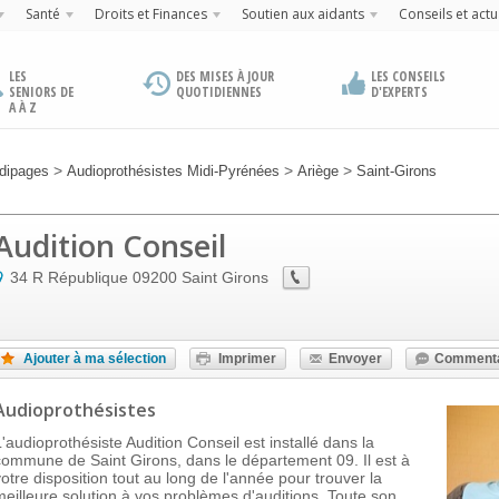
Santé
Droits et Finances
Soutien aux aidants
Conseils et actu
LES
DES MISES À JOUR
LES CONSEILS
SENIORS DE
QUOTIDIENNES
D'EXPERTS
A À Z
>
>
>
dipages
Audioprothésistes Midi-Pyrénées
Ariège
Saint-Girons
Audition Conseil
34 R République
09200
Saint Girons
Ajouter à ma sélection
Imprimer
Envoyer
Commenta
Audioprothésistes
L'audioprothésiste Audition Conseil est installé dans la
commune de Saint Girons, dans le département 09. Il est à
votre disposition tout au long de l'année pour trouver la
meilleure solution à vos problèmes d'auditions. Toute son