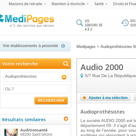
Maisons de retraite
Maintien à domicile
Santé
Droits et Fin
LES
DES
SENIORS DE
QU
A À Z
Voir établissements à proximité
>
Medipages
Audioprothésistes 
Votre recherche
Audio 2000
5/7 Rue De La République
Audioprothésistes
Ajouter à ma sélection
RECHERCHER
Audioprothésistes
Résultats similaires
La société AUDIO 2000 est 
département 09. Il s'agit d'a
Auditionsanté
au long de l'année, pour vou
09200
Saint Girons
auditives qui répondent à vos