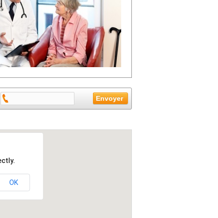
ctly.
OK