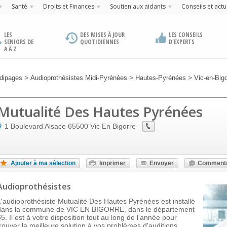
Santé
Droits et Finances
Soutien aux aidants
Conseils et actu
LES
DES MISES À JOUR
LES CONSEILS
SENIORS DE
QUOTIDIENNES
D'EXPERTS
A À Z
>
>
>
dipages
Audioprothésistes Midi-Pyrénées
Hautes-Pyrénées
Vic-en-Bigo
Mutualité Des Hautes Pyrénées
1 Boulevard Alsace
65500
Vic En Bigorre
Ajouter à ma sélection
Imprimer
Envoyer
Commenta
Audioprothésistes
L'audioprothésiste Mutualité Des Hautes Pyrénées est installé
dans la commune de VIC EN BIGORRE, dans le département
65. Il est à votre disposition tout au long de l'année pour
trouver la meilleure solution à vos problèmes d'auditions.