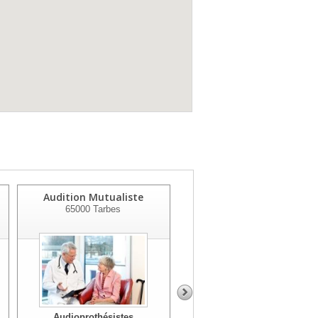
Audition Mutualiste
Audition Mutualiste
65000
Tarbes
65100
Lourdes
Audioprothésistes
Audioprothésistes