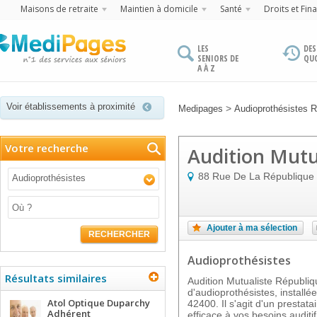
Maisons de retraite
Maintien à domicile
Santé
Droits et Fin
LES
DES
SENIORS DE
QU
A À Z
Voir établissements à proximité
>
Medipages
Audioprothésistes 
Votre recherche
Audition Mutu
88 Rue De La République
Audioprothésistes
Ajouter à ma sélection
RECHERCHER
Audioprothésistes
Résultats similaires
Audition Mutualiste Républiq
d'audioprothésistes, install
Atol Optique Duparchy
42400. Il s'agit d'un prestat
Adhérent
efficace à vos besoins auditi