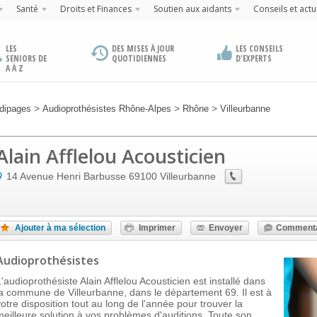
Santé
Droits et Finances
Soutien aux aidants
Conseils et actu
LES
DES MISES À JOUR
LES CONSEILS
SENIORS DE
QUOTIDIENNES
D'EXPERTS
A À Z
>
>
>
dipages
Audioprothésistes Rhône-Alpes
Rhône
Villeurbanne
Alain Afflelou Acousticien
14 Avenue Henri Barbusse
69100
Villeurbanne
Ajouter à ma sélection
Imprimer
Envoyer
Commenta
Audioprothésistes
L'audioprothésiste Alain Afflelou Acousticien est installé dans
la commune de Villeurbanne, dans le département 69. Il est à
votre disposition tout au long de l'année pour trouver la
meilleure solution à vos problèmes d'auditions. Toute son