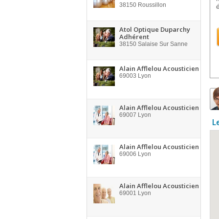
38150
Roussillon
Atol Optique Duparchy
Adhérent
38150
Salaise Sur Sanne
Alain Afflelou Acousticien
69003
Lyon
Alain Afflelou Acousticien
69007
Lyon
L
Alain Afflelou Acousticien
69006
Lyon
Alain Afflelou Acousticien
69001
Lyon