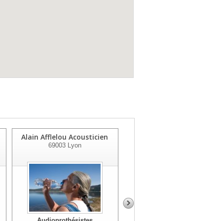
Alain Afflelou Acousticien
Alain Afflelou Acousticien
69003
Lyon
69007
Lyon
Audioprothésistes
Audioprothésistes