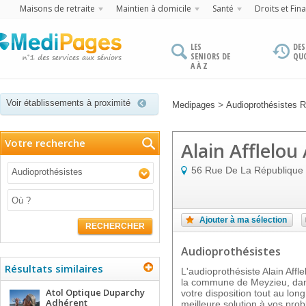
Maisons de retraite
Maintien à domicile
Santé
Droits et Fin
LES
DES
SENIORS DE
QU
A À Z
Voir établissements à proximité
>
Medipages
Audioprothésistes 
Votre recherche
Alain Afflelou
56 Rue De La République
Audioprothésistes
Ajouter à ma sélection
RECHERCHER
Audioprothésistes
Résultats similaires
L'audioprothésiste Alain Affle
la commune de Meyzieu, dans
Atol Optique Duparchy
votre disposition tout au lon
Adhérent
meilleure solution à vos pro