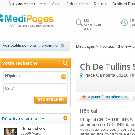
Maisons de retraite
Maintien à domicile
Santé
Droits et Fin
LES
DES
SENIORS DE
QU
A À Z
Voir établissements à proximité
>
Medipages
Hôpitaux Rhône-Alp
Votre recherche
Ch De Tullins
Place Gambetta
38210
Tul
Hôpitaux
Ajouter à ma sélection
RECHERCHER
Hôpital
Résultats similaires
L'hôpital CH DE TULLINS SIT
commune de TULLINS, dans 
Ch De Voiron
nombreux services y sont di
38506
Voiron
large équipe dynamique et c