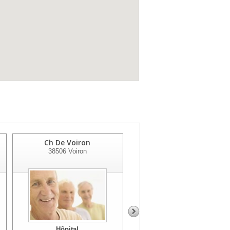
Ch De Voiron
Hôpital Local Brun
38506
Voiron
Faulquier
38470
Vinay
Hôpital
Hôpital