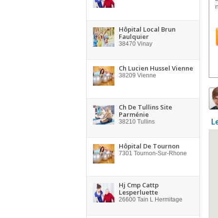
Hôpital Local Brun
Faulquier
38470
Vinay
Ch Lucien Hussel Vienne
38209
Vienne
Ch De Tullins Site
Parménie
L
38210
Tullins
Hôpital De Tournon
7301
Tournon-Sur-Rhone
Hj Cmp Cattp
Lesperluette
26600
Tain L Hermitage