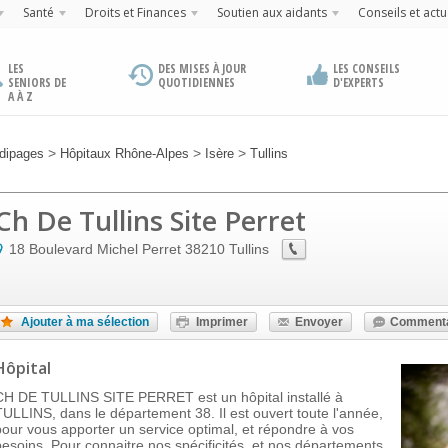
Santé
Droits et Finances
Soutien aux aidants
Conseils et actu
LES
DES MISES À JOUR
LES CONSEILS
SENIORS DE
QUOTIDIENNES
D'EXPERTS
A À Z
>
>
>
dipages
Hôpitaux Rhône-Alpes
Isère
Tullins
Ch De Tullins Site Perret
18 Boulevard Michel Perret
38210
Tullins
Ajouter à ma sélection
Imprimer
Envoyer
Commenta
Hôpital
CH DE TULLINS SITE PERRET est un hôpital installé à
TULLINS, dans le département 38. Il est ouvert toute l'année,
pour vous apporter un service optimal, et répondre à vos
besoins. Pour connaitre nos spécificités, et nos départements,