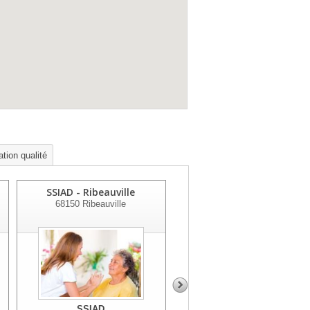
ation qualité
SSIAD - Ribeauville
Présence (aps Illfurth)
68150
Ribeauville
68720
Illfurth
SSIAD
SSIAD