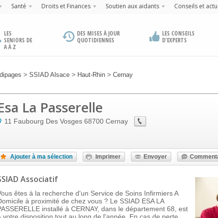
Santé
Droits et Finances
Soutien aux aidants
Conseils et actu
LES
DES MISES À JOUR
LES CONSEILS
SENIORS DE
QUOTIDIENNES
D'EXPERTS
A À Z
>
>
>
dipages
SSIAD Alsace
Haut-Rhin
Cernay
Esa La Passerelle
11 Faubourg Des Vosges
68700
Cernay
Ajouter à ma sélection
Imprimer
Envoyer
Commenta
SSIAD Associatif
Vous êtes à la recherche d'un Service de Soins Infirmiers A
Domicile à proximité de chez vous ? Le SSIAD ESA LA
PASSERELLE installé à CERNAY, dans le département 68, est
à votre disposition tout au long de l'année. En cas de perte