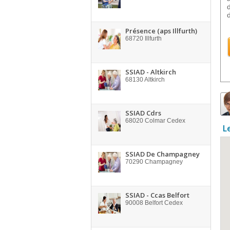
Présence (aps Illfurth)
68720
Illfurth
SSIAD - Altkirch
68130
Altkirch
SSIAD Cdrs
68020
Colmar Cedex
L
SSIAD De Champagney
70290
Champagney
SSIAD - Ccas Belfort
90008
Belfort Cedex