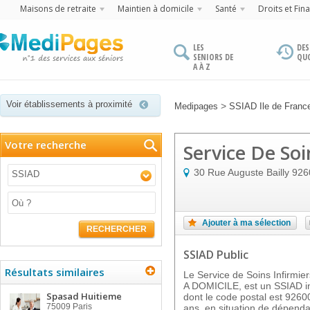
Maisons de retraite
Maintien à domicile
Santé
Droits et Fin
LES
DES
SENIORS DE
QU
A À Z
Voir établissements à proximité
>
Medipages
SSIAD Ile de Franc
Votre recherche
Service De Soi
30 Rue Auguste Bailly
926
SSIAD
Ajouter à ma sélection
RECHERCHER
SSIAD Public
Résultats similaires
Le Service de Soins Infirmi
A DOMICILE, est un SSIAD i
Spasad Huitieme
dont le code postal est 9260
75009
Paris
ans, en situation de dépenda