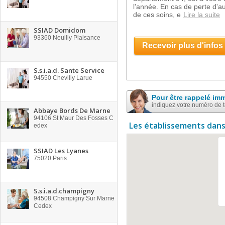
l'année. En cas de perte d'a
de ces soins, e
Lire la suite
SSIAD Domidom
93360
Neuilly Plaisance
Recevoir plus d'infos
S.s.i.a.d. Sante Service
94550
Chevilly Larue
Pour être rappelé im
indiquez votre numéro de 
Abbaye Bords De Marne
94106
St Maur Des Fosses C
Les établissements dans
edex
SSIAD Les Lyanes
75020
Paris
S.s.i.a.d.champigny
94508
Champigny Sur Marne
Cedex