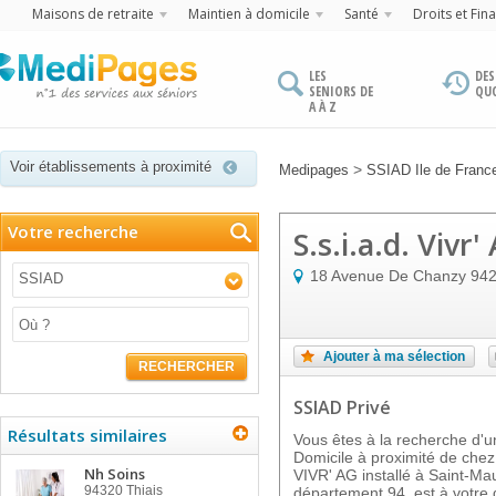
Maisons de retraite
Maintien à domicile
Santé
Droits et Fin
LES
DES
SENIORS DE
QU
A À Z
Voir établissements à proximité
>
Medipages
SSIAD Ile de Franc
Votre recherche
S.s.i.a.d. Vivr'
18 Avenue De Chanzy
94
SSIAD
Ajouter à ma sélection
RECHERCHER
SSIAD Privé
Résultats similaires
Vous êtes à la recherche d'un
Domicile à proximité de chez
Nh Soins
VIVR' AG installé à Saint-Ma
94320
Thiais
département 94, est à votre d