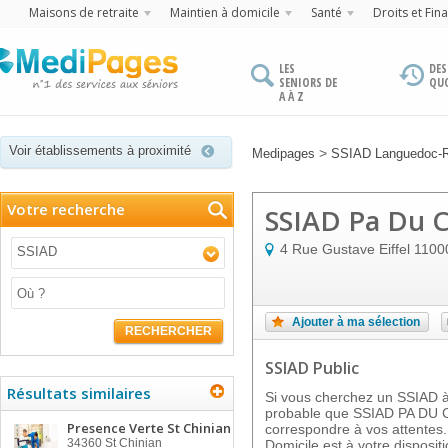
Maisons de retraite
Maintien à domicile
Santé
Droits et Fin
LES
DES
SENIORS DE
QU
A À Z
Voir établissements à proximité
>
Medipages
SSIAD Languedoc-R
Votre recherche
SSIAD Pa Du C
4 Rue Gustave Eiffel
1100
SSIAD
Ajouter à ma sélection
RECHERCHER
SSIAD Public
Résultats similaires
Si vous cherchez un SSIAD à 
probable que SSIAD PA DU
Presence Verte St Chinian
correspondre à vos attentes.
34360
St Chinian
Domicile est à votre dispo