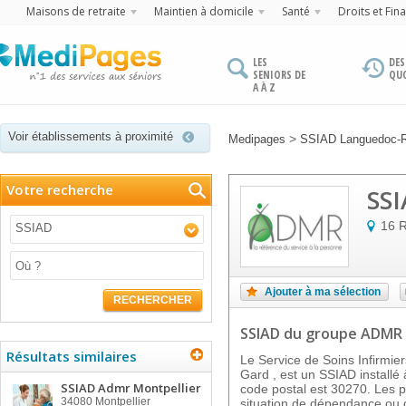
Maisons de retraite
Maintien à domicile
Santé
Droits et Fin
LES
DES
SENIORS DE
QU
A À Z
Voir établissements à proximité
>
Medipages
SSIAD Languedoc-R
Votre recherche
SSI
16 R
SSIAD
Ajouter à ma sélection
RECHERCHER
SSIAD
du groupe ADMR
Résultats similaires
Le Service de Soins Infirmie
Gard , est un SSIAD install
SSIAD Admr Montpellier
code postal est 30270. Les 
34080
Montpellier
situation de dépendance ou 