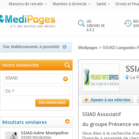
Maisons de retraite
Maintien à domicile
Santé
Droits et Fin
LES
DES
SENIORS DE
QU
A À Z
Voir établissements à proximité
>
Medipages
SSIAD Languedoc-R
Votre recherche
SSI
Le 
SSIAD
Ajouter à ma sélection
RECHERCHER
SSIAD Associatif
Résultats similaires
du groupe Présence ver
SSIAD Admr Montpellier
Vous êtes à la recherche d'un
34080
Montpellier
Domicile à proximité de che