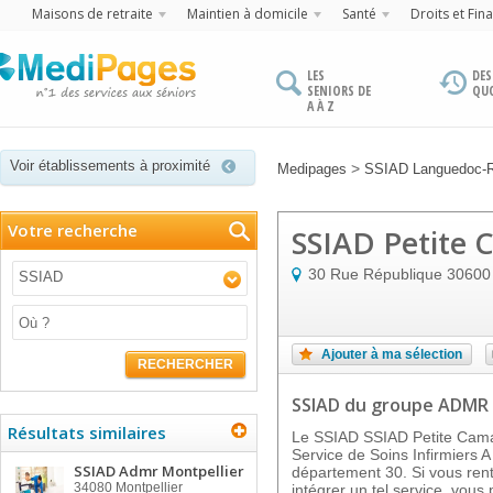
Maisons de retraite
Maintien à domicile
Santé
Droits et Fin
LES
DES
SENIORS DE
QU
A À Z
Voir établissements à proximité
>
Medipages
SSIAD Languedoc-R
Votre recherche
SSIAD Petite
30 Rue République
30600
SSIAD
Ajouter à ma sélection
RECHERCHER
SSIAD
du groupe ADMR
Résultats similaires
Le SSIAD SSIAD Petite Cama
Service de Soins Infirmiers A
SSIAD Admr Montpellier
département 30. Si vous rentr
34080
Montpellier
intégrer un tel service, vous