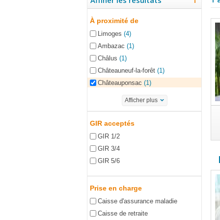
Affiner les résultats
À proximité de
Limoges
(4)
Ambazac
(1)
Châlus
(1)
Châteauneuf-la-forêt
(1)
Châteauponsac
(1)
Afficher plus
GIR acceptés
GIR 1/2
GIR 3/4
GIR 5/6
Prise en charge
Caisse d'assurance maladie
Caisse de retraite