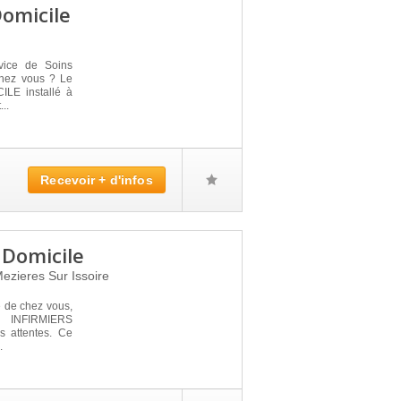
Domicile
vice de Soins
 chez vous ? Le
LE installé à
..
Recevoir + d'infos
 Domicile
ezieres Sur Issoire
é de chez vous,
 INFIRMIERS
 attentes. Ce
.