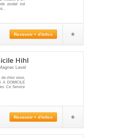
e postal est
s...
Recevoir + d'infos
cile Hihl
Magnac Laval
é de chez vous,
NS A DOMICILE
tes. Ce Service
Recevoir + d'infos