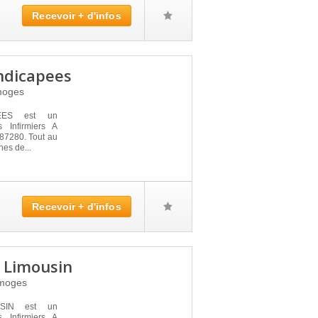
Recevoir + d'infos
ndicapees
moges
EES est un
 Infirmiers A
 87280. Tout au
nes de...
Recevoir + d'infos
e Limousin
moges
SIN est un
 Infirmiers A