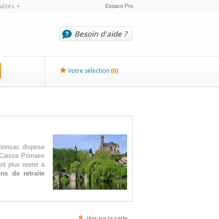
alités
Espace Pro
Besoin d'aide ?
Votre sélection
(
0
)
uponsac dispose
 Caisse Primaire
nt plus rester à
ns de retraite
Voir sur la carte