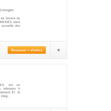
0
Limoges
 de Service de
à LIMOGES, dans
l accueille des
Recevoir + d'infos
ES, est un
 Infirmiers A
rtement 87. Si
intég...