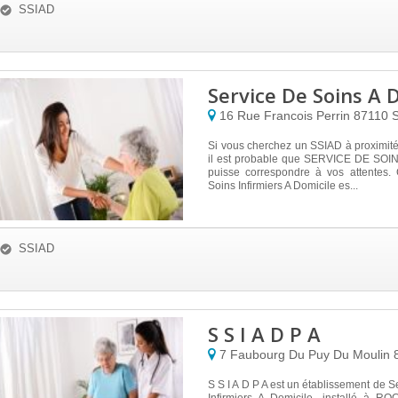
SSIAD
Service De Soins A 
16 Rue Francois Perrin
87110
S
Si vous cherchez un SSIAD à proximit
il est probable que SERVICE DE SOI
puisse correspondre à vos attentes.
Soins Infirmiers A Domicile es...
SSIAD
S S I A D P A
7 Faubourg Du Puy Du Moulin
S S I A D P A est un établissement de S