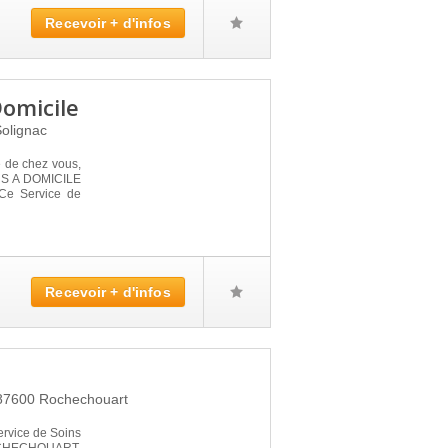
Recevoir + d'infos
Domicile
olignac
é de chez vous,
NS A DOMICILE
 Ce Service de
Recevoir + d'infos
87600
Rochechouart
ervice de Soins