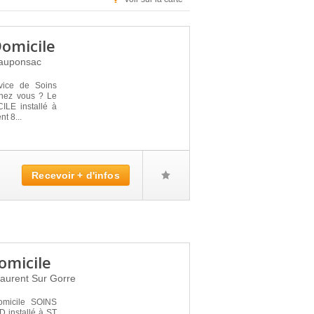
Domicile
auponsac
vice de Soins
 chez vous ? Le
LE installé à
 8...
Recevoir + d'infos
omicile
Laurent Sur Gorre
omicile SOINS
 installé à ST