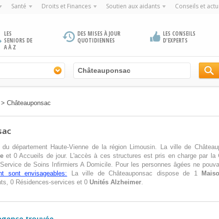
Santé
Droits et Finances
Soutien aux aidants
Conseils et actu
LES
DES MISES À JOUR
LES CONSEILS
SENIORS DE
QUOTIDIENNES
D'EXPERTS
A À Z
>
Châteauponsac
sac
 du département Haute-Vienne de la région Limousin. La ville de Châtea
le
et 0 Accueils de jour. L'accès à ces structures est pris en charge par la
 Service de Soins Infirmiers A Domicile. Pour les personnes âgées ne pouva
nt sont envisageables:
La ville de Châteauponsac dispose de 1
Maiso
ts, 0 Résidences-services et 0
Unités Alzheimer
.
agence trouvée