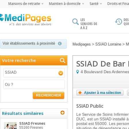
Maisons de retraite
Maintien à domicile
Santé
Droits et Fin
LES
DES
SENIORS DE
QU
A À Z
Voir établissements à proximité
>
>
Medipages
SSIAD Lorraine
M
Votre recherche
SSIAD De Bar 
4 Boulevard Des Ardenne
SSIAD
Ajouter à ma sélection
RECHERCHER
SSIAD Public
Résultats similaires
Le Service de Soins Infirmi
DUC, est un SSIAD installé 
SSIAD Fresnes
postal est 55000. Les perso
55160
Fresnes
situation de dépendance ou 