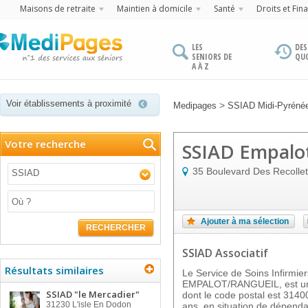
Maisons de retraite
Maintien à domicile
Santé
Droits et Fin
LES
DES
SENIORS DE
QU
A À Z
Voir établissements à proximité
>
Medipages
SSIAD Midi-Pyréné
Votre recherche
SSIAD Empalot
35 Boulevard Des Recolle
SSIAD
Ajouter à ma sélection
RECHERCHER
SSIAD Associatif
Résultats similaires
Le Service de Soins Infirmie
EMPALOT/RANGUEIL, est un
SSIAD "le Mercadier"
dont le code postal est 3140
31230
L'isle En Dodon
ans, en situation de dépenda