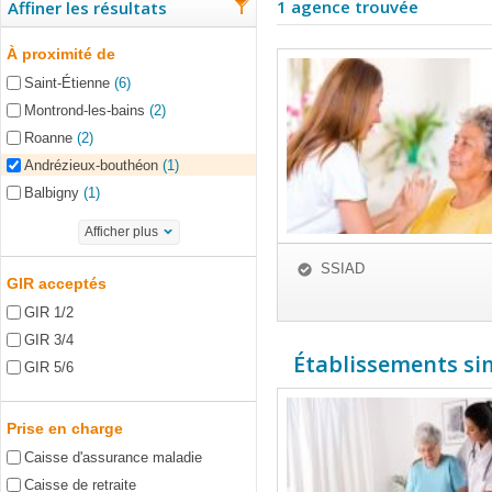
1 agence trouvée
Affiner les résultats
À proximité de
Saint-Étienne
(6)
Montrond-les-bains
(2)
Roanne
(2)
Andrézieux-bouthéon
(1)
Balbigny
(1)
Afficher plus
SSIAD
GIR acceptés
GIR 1/2
GIR 3/4
Établissements simi
GIR 5/6
Prise en charge
Caisse d'assurance maladie
Caisse de retraite