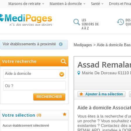
Maisons de retraite
Maintien à domicile
Santé
Droits et Fin
LES
DES
SENIORS DE
QU
A À Z
Voir établissements à proximité
>
Medipages
Aide à domicile Ba
Votre recherche
Assad Remala
Mairie De Dorceau
61110
Aide à domicile
Ajouter à ma sélection
RECHERCHER
Aide à domicile Associat
Votre sélection
(
0
)
Vous êtes à la recherche d'u
un proche ? Vous souhaitez e
existantes ? Contactez dès a
Aucun établissement sélectionné
REMALARD, installée à DORC