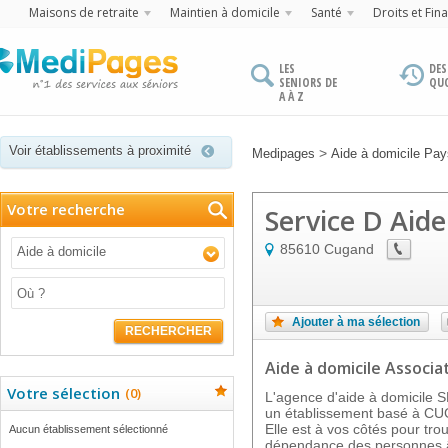
Maisons de retraite
Maintien à domicile
Santé
Droits et Fin
LES
DES
SENIORS DE
QU
A À Z
Voir établissements à proximité
>
Medipages
Aide à domicile Pays
Votre recherche
Service D Aid
85610
Cugand
Aide à domicile
Ajouter à ma sélection
RECHERCHER
Aide à domicile Associat
Votre sélection
(
0
)
L'agence d'aide à domicil
un établissement basé à CU
Elle est à vos côtés pour trou
Aucun établissement sélectionné
dépendance des personnes â