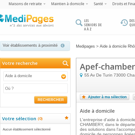
Maisons de retraite
Maintien à domicile
Santé
Droits et Fin
LES
DES
SENIORS DE
QU
A À Z
Voir établissements à proximité
>
Medipages
Aide à domicile Rh
Votre recherche
Apef-chamber
55 Av De Turin
73000
Cha
Aide à domicile
Ajouter à ma sélection
RECHERCHER
Aide à domicile
Votre sélection
(
0
)
L'entreprise d'aide à domi
CHAMBERY, dans le départem
des solutions dans l'accomp
Aucun établissement sélectionné
domicile de personnes âgée