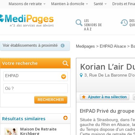
Maisons de retraite
Maintien à domicile
Santé
Droits et Fin
LES
DES
SENIORS DE
QU
A À Z
Voir établissements à proximité
>
>
Medipages
EHPAD Alsace
Ba
Votre recherche
Korian L’air 
3, Rue De La Baronne D’o
EHPAD
Ajouter à ma sélection
RECHERCHER
EHPAD Privé
du groupe
Résultats similaires
Située à Strasbourg, dans l'e
gauche du Rhin en Alsace, la
Maison De Retraite
du Temps dispose d'un cadre
Kirchberg
Cette maison de retraite de 