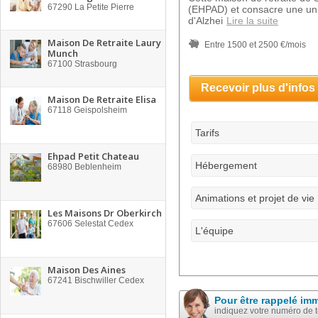
67290
La Petite Pierre
(EHPAD) et consacre une uni
d'Alzhei
Lire la suite
Maison De Retraite Laury
Entre 1500 et 2500 €/mois
Munch
67100
Strasbourg
Recevoir plus d'infos
Maison De Retraite Elisa
67118
Geispolsheim
Tarifs
Ehpad Petit Chateau
Hébergement
68980
Beblenheim
Animations et projet de vie
Les Maisons Dr Oberkirch
67606
Selestat Cedex
L'équipe
Maison Des Aines
67241
Bischwiller Cedex
Pour être rappelé im
indiquez votre numéro de 