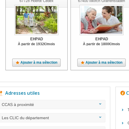
67728
Hoerdt Cedex
67400
Illkirch Graffenstaden
EHPAD
EHPAD
À partir de
1932
€
/mois
À partir de
1800
€
/mois
Ajouter à ma sélection
Ajouter à ma sélection
Adresses utiles
C
CCAS à proximité
Les CLIC du département