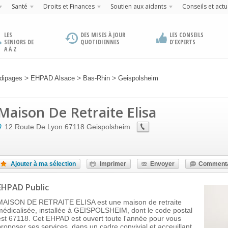
Santé
Droits et Finances
Soutien aux aidants
Conseils et actu
LES
DES MISES À JOUR
LES CONSEILS
SENIORS DE
QUOTIDIENNES
D'EXPERTS
A À Z
>
>
>
dipages
EHPAD Alsace
Bas-Rhin
Geispolsheim
Maison De Retraite Elisa
12 Route De Lyon
67118
Geispolsheim
Ajouter à ma sélection
Imprimer
Envoyer
Commenta
EHPAD Public
MAISON DE RETRAITE ELISA est une maison de retraite
médicalisée, installée à GEISPOLSHEIM, dont le code postal
est 67118. Cet EHPAD est ouvert toute l'année pour vous
proposer ses services, dans un cadre convivial et acceuillant,