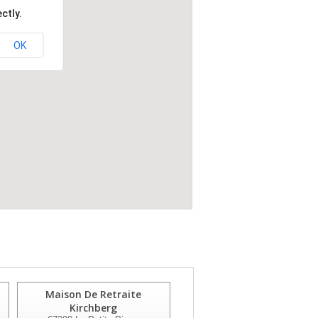
ctly.
OK
Maison De Retraite
Maison De Retraite Laury
Kirchberg
Munch