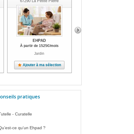
67290
La Petite Pierre
67100
Strasbourg
EHPAD
EHPAD
À partir de
1525
€
/mois
À partir de
2069
€
/mois
Jardin
Ajouter à ma sélection
Ajouter à ma sélection
onseils pratiques
Tutelle - Curatelle
Qu’est-ce qu’un Ehpad ?