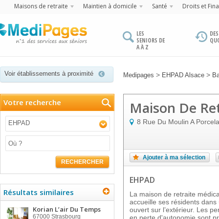
Maisons de retraite
Maintien à domicile
Santé
Droits et Fin
LES
DES
SENIORS DE
QU
A À Z
Voir établissements à proximité
>
>
Medipages
EHPAD Alsace
Ba
Votre recherche
Maison De Re
8 Rue Du Moulin A Porcela
EHPAD
Ajouter à ma sélection
RECHERCHER
EHPAD
Résultats similaires
La maison de retraite médic
accueille ses résidents dans 
Korian L’air Du Temps
ouvert sur l’extérieur. Les
67000
Strasbourg
en perte d'autonomie sont p