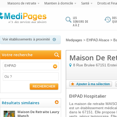
Maisons de retraite
Maintien à domicile
Santé
Droits et Fin
LES
DES
SENIORS DE
QU
A À Z
Voir établissements à proximité
>
>
Medipages
EHPAD Alsace
Ba
Votre recherche
Maison De Ret
8 Rue Brulee
67151
Erste
EHPAD
Ajouter à ma sélection
RECHERCHER
EHPAD Hospitalier
Résultats similaires
La maison de retraite MAI
est un établissement médic
Maison De Retraite Laury
dans le 67151. Elle propose 
Munch
verts, séjour temporaire. Elle