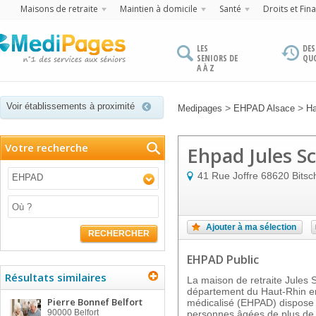
Maisons de retraite
Maintien à domicile
Santé
Droits et Fin
LES
DES
SENIORS DE
QU
A À Z
Voir établissements à proximité
>
>
Medipages
EHPAD Alsace
Ha
Votre recherche
Ehpad Jules S
41 Rue Joffre
68620
Bitsc
EHPAD
Ajouter à ma sélection
RECHERCHER
EHPAD Public
Résultats similaires
La maison de retraite Jules 
département du Haut-Rhin en
Pierre Bonnef Belfort
médicalisé (EHPAD) dispose
90000
Belfort
personnes âgées de plus de