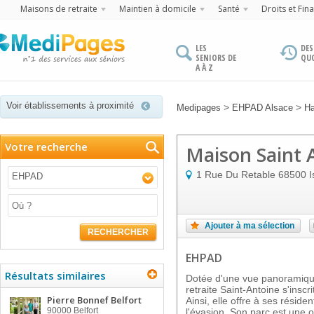
Maisons de retraite
Maintien à domicile
Santé
Droits et Fin
LES
DES
SENIORS DE
QU
A À Z
Voir établissements à proximité
>
>
Medipages
EHPAD Alsace
Ha
Votre recherche
Maison Saint 
1 Rue Du Retable
68500
EHPAD
Ajouter à ma sélection
RECHERCHER
EHPAD
Résultats similaires
Dotée d'une vue panoramique
retraite Saint-Antoine s'inscr
Pierre Bonnef Belfort
Ainsi, elle offre à ses réside
90000
Belfort
l'évasion. Son parc est une