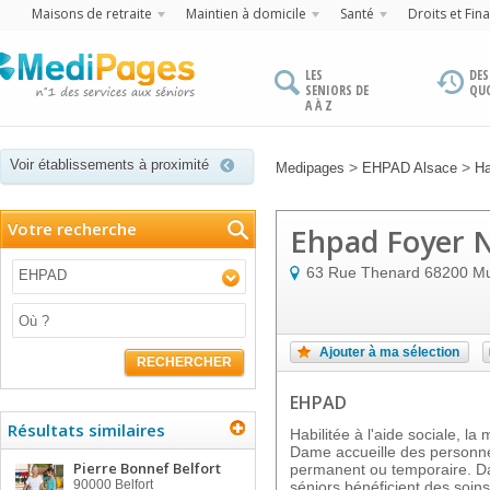
Maisons de retraite
Maintien à domicile
Santé
Droits et Fin
LES
DES
SENIORS DE
QU
A À Z
Voir établissements à proximité
>
>
Medipages
EHPAD Alsace
Ha
Votre recherche
Ehpad Foyer 
63 Rue Thenard
68200
Mu
EHPAD
Ajouter à ma sélection
RECHERCHER
EHPAD
Résultats similaires
Habilitée à l'aide sociale, la
Dame accueille des personn
Pierre Bonnef Belfort
permanent ou temporaire. Da
90000
Belfort
séniors bénéficient des soin