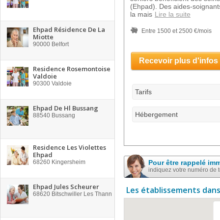
(Ehpad). Des aides-soignants
la mais
Lire la suite
Ehpad Résidence De La
Entre 1500 et 2500 €/mois
Miotte
90000
Belfort
Recevoir plus d'infos
Residence Rosemontoise
Valdoie
90300
Valdoie
Tarifs
Ehpad De Hl Bussang
Hébergement
88540
Bussang
Residence Les Violettes
Ehpad
68260
Kingersheim
Pour être rappelé im
indiquez votre numéro de 
Ehpad Jules Scheurer
Les établissements dans
68620
Bitschwiller Les Thann