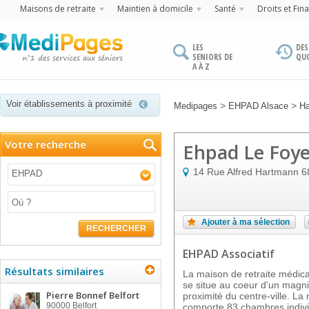
Maisons de retraite
Maintien à domicile
Santé
Droits et Fin
LES
DES
SENIORS DE
QU
A À Z
Voir établissements à proximité
>
>
Medipages
EHPAD Alsace
Ha
Votre recherche
Ehpad Le Foye
14 Rue Alfred Hartmann
6
EHPAD
Ajouter à ma sélection
RECHERCHER
EHPAD Associatif
Résultats similaires
La maison de retraite médic
se situe au coeur d'un magn
Pierre Bonnef Belfort
proximité du centre-ville. La
90000
Belfort
comporte 83 chambres indivi