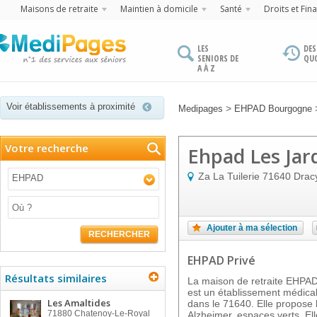
Maisons de retraite
Maintien à domicile
Santé
Droits et Fin
LES
DES
SENIORS DE
QU
A À Z
Voir établissements à proximité
>
Medipages
EHPAD Bourgogne
Votre recherche
Ehpad Les Jar
Za La Tuilerie
71640
Drac
EHPAD
Ajouter à ma sélection
RECHERCHER
EHPAD Privé
Résultats similaires
La maison de retraite EH
est un établissement médica
Les Amaltides
dans le 71640. Elle propose l
71880
Chatenoy-Le-Royal
Alzheimer, espaces verts. Ell