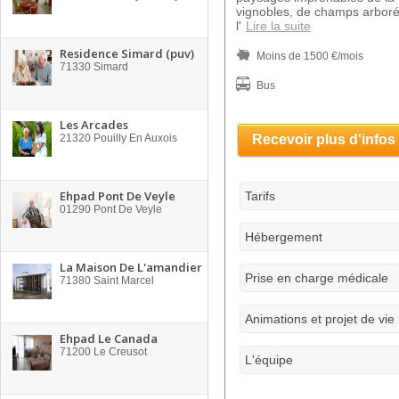
vignobles, de champs arborés
l'
Lire la suite
Residence Simard (puv)
Moins de 1500 €/mois
71330
Simard
Bus
Les Arcades
21320
Pouilly En Auxois
Recevoir plus d'infos
Ehpad Pont De Veyle
Tarifs
01290
Pont De Veyle
Hébergement
La Maison De L'amandier
Prise en charge médicale
71380
Saint Marcel
Animations et projet de vie
Ehpad Le Canada
71200
Le Creusot
L'équipe