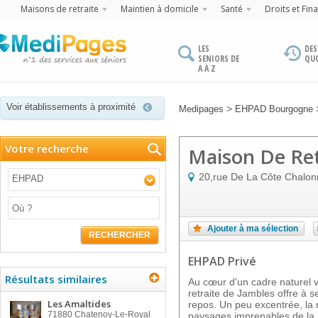
Maisons de retraite
Maintien à domicile
Santé
Droits et Fin
LES
DES
SENIORS DE
QU
A À Z
Voir établissements à proximité
>
Medipages
EHPAD Bourgogne
Votre recherche
Maison De Ret
20,rue De La Côte Chalon
EHPAD
Ajouter à ma sélection
RECHERCHER
EHPAD Privé
Résultats similaires
Au cœur d'un cadre naturel v
retraite de Jambles offre à s
Les Amaltides
repos. Un peu excentrée, la r
71880
Chatenoy-Le-Royal
paysages imprenables de la 