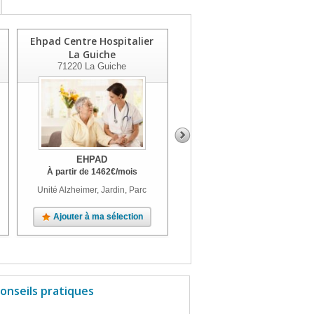
Ehpad Centre Hospitalier
Les Amaltides
La Guiche
71880
Chatenoy-Le-Royal
71220
La Guiche
EHPAD
EHPAD
À partir de
1462
€
/mois
À partir de
2126
€
/mois
Unité Alzheimer, Jardin, Parc
Unité Alzheimer, Terrasse, Jardin
Ajouter à ma sélection
Ajouter à ma sélection
onseils pratiques