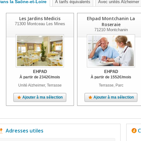
ans la Saône-et-Loire
À tarifs équivalents
Avec unités Alzheimer
Les Jardins Medicis
Ehpad Montchanin La
71300
Montceau Les Mines
Roseraie
71210
Montchanin
EHPAD
EHPAD
À partir de
2342
€
/mois
À partir de
1552
€
/mois
Unité Alzheimer, Terrasse
Terrasse, Parc
Ajouter à ma sélection
Ajouter à ma sélection
Adresses utiles
C