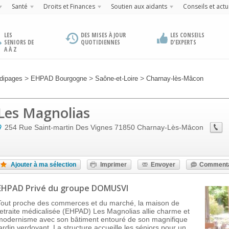
Santé
Droits et Finances
Soutien aux aidants
Conseils et actu
LES
DES MISES À JOUR
LES CONSEILS
SENIORS DE
QUOTIDIENNES
D'EXPERTS
A À Z
>
>
>
dipages
EHPAD Bourgogne
Saône-et-Loire
Charnay-lès-Mâcon
Les Magnolias
254 Rue Saint-martin Des Vignes
71850
Charnay-Lès-Mâcon
Ajouter à ma sélection
Imprimer
Envoyer
Commenta
EHPAD Privé
du groupe DOMUSVI
Tout proche des commerces et du marché, la maison de
retraite médicalisée (EHPAD) Les Magnolias allie charme et
modernisme avec son bâtiment entouré de son magnifique
jardin verdoyant. La structure accueille les séniors pour un