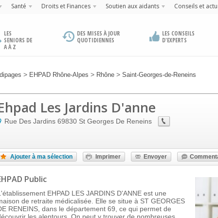
Santé
Droits et Finances
Soutien aux aidants
Conseils et actu
LES
DES MISES À JOUR
LES CONSEILS
SENIORS DE
QUOTIDIENNES
D'EXPERTS
A À Z
>
>
>
dipages
EHPAD Rhône-Alpes
Rhône
Saint-Georges-de-Reneins
Ehpad Les Jardins D'anne
Rue Des Jardins
69830
St Georges De Reneins
Ajouter à ma sélection
Imprimer
Envoyer
Commenta
EHPAD Public
L'établissement EHPAD LES JARDINS D'ANNE est une
maison de retraite médicalisée. Elle se situe à ST GEORGES
DE RENEINS, dans le département 69, ce qui permet de
découvrir les alentours. On peut y trouver de nombreuses