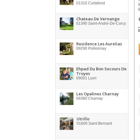
01310
Curtafond
Chateau De Vernange
01390
Saint-André-De-Corcy
Residence Les Aurelias
69290
Pollionnay
Ehpad Du Bon Secours De
Troyes
69001
Lyon
Les Opalines Charnay
69380
Charnay
Utrillo
01600
Saint Bernard