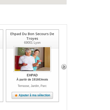
Ehpad Du Bon Secours De
Les Opalines Charnay
Troyes
69380
Charnay
69001
Lyon
EHPAD
EHPAD
À partir de
1916
€
/mois
À partir de
2359
€
/mois
Terrasse, Jardin, Parc
Unité Alzheimer, Terrasse, Parc
Ajouter à ma sélection
Ajouter à ma sélection