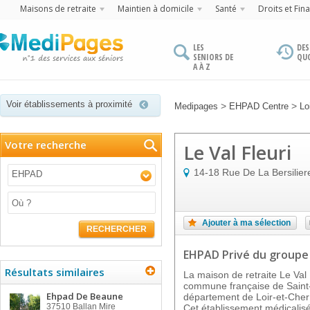
Maisons de retraite
Maintien à domicile
Santé
Droits et Fin
LES
DES
SENIORS DE
QU
A À Z
Voir établissements à proximité
>
>
Medipages
EHPAD Centre
Lo
Votre recherche
Le Val Fleuri
14-18 Rue De La Bersilier
EHPAD
Ajouter à ma sélection
RECHERCHER
EHPAD Privé
du groupe
Résultats similaires
La maison de retraite Le Val 
commune française de Saint
Ehpad De Beaune
département de Loir-et-Cher 
37510
Ballan Mire
Cet établissement médicalis