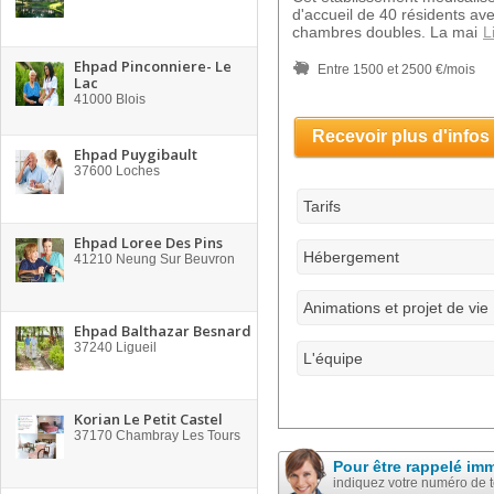
d'accueil de 40 résidents av
chambres doubles. La mai
L
Ehpad Pinconniere- Le
Entre 1500 et 2500 €/mois
Lac
41000
Blois
Recevoir plus d'infos
Ehpad Puygibault
37600
Loches
Tarifs
Ehpad Loree Des Pins
Hébergement
41210
Neung Sur Beuvron
Animations et projet de vie
Ehpad Balthazar Besnard
37240
Ligueil
L'équipe
Korian Le Petit Castel
37170
Chambray Les Tours
Pour être rappelé im
indiquez votre numéro de 