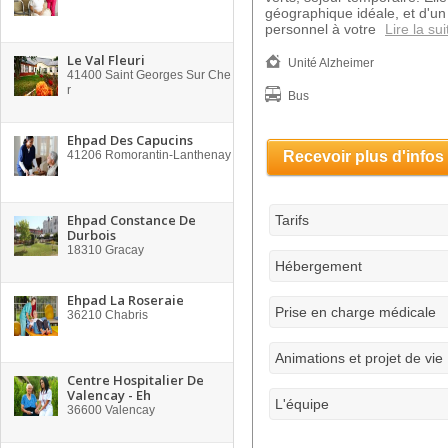
géographique idéale, et d'un
personnel à votre
Lire la sui
Le Val Fleuri
Unité Alzheimer
41400
Saint Georges Sur Che
r
Bus
Ehpad Des Capucins
41206
Romorantin-Lanthenay
Recevoir plus d'infos
Ehpad Constance De
Tarifs
Durbois
18310
Gracay
Hébergement
Ehpad La Roseraie
Prise en charge médicale
36210
Chabris
Animations et projet de vie
Centre Hospitalier De
Valencay - Eh
L'équipe
36600
Valencay