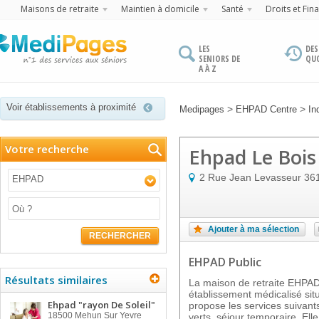
Maisons de retraite
Maintien à domicile
Santé
Droits et Fin
LES
DES
SENIORS DE
QU
A À Z
Voir établissements à proximité
>
>
Medipages
EHPAD Centre
In
Votre recherche
Ehpad Le Bois
2 Rue Jean Levasseur
36
EHPAD
Ajouter à ma sélection
RECHERCHER
EHPAD Public
Résultats similaires
La maison de retraite EHPA
établissement médicalisé sit
Ehpad "rayon De Soleil"
propose les services suivant
18500
Mehun Sur Yevre
verts, séjour temporaire. Elle