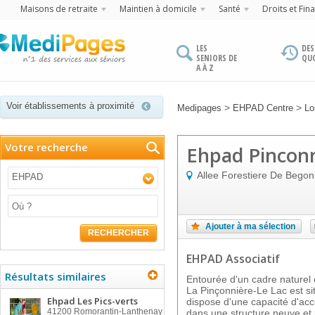
Maisons de retraite
Maintien à domicile
Santé
Droits et Fin
LES
DES
SENIORS DE
QU
A À Z
Voir établissements à proximité
>
>
Medipages
EHPAD Centre
Lo
Votre recherche
Ehpad Pinconn
Allee Forestiere De Begon
EHPAD
Ajouter à ma sélection
RECHERCHER
EHPAD Associatif
Résultats similaires
Entourée d'un cadre naturel e
La Pinçonnière-Le Lac est sit
Ehpad Les Pics-verts
dispose d'une capacité d'ac
41200
Romorantin-Lanthenay
dans une structure neuve et 