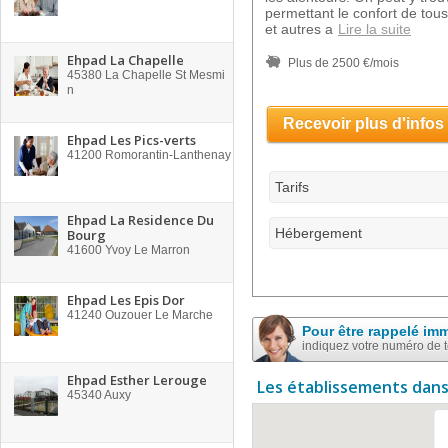
permettant le confort de tou
et autres a
Lire la suite
Ehpad La Chapelle
Plus de 2500 €/mois
45380
La Chapelle St Mesmi
n
Recevoir plus d'infos
Ehpad Les Pics-verts
41200
Romorantin-Lanthenay
Tarifs
Ehpad La Residence Du
Hébergement
Bourg
41600
Yvoy Le Marron
Ehpad Les Epis Dor
41240
Ouzouer Le Marche
Pour être rappelé im
indiquez votre numéro de 
Ehpad Esther Lerouge
Les établissements dans
45340
Auxy