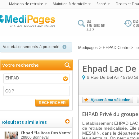
Maisons de retraite
Maintien à domicile
Santé
Droits et Fin
LES
DES
SENIORS DE
QU
A À Z
Voir établissements à proximité
>
>
Medipages
EHPAD Centre
Lo
Votre recherche
Ehpad Lac De 
9 Rue De Bel Air
45750
St
EHPAD
Ajouter à ma sélection
RECHERCHER
EHPAD Privé
du groupe
Résultats similaires
L'établissement EHPAD LAC
de retraite médicalisée. Ell
Ehpad "la Rose Des Vents"
MESMIN, dans le département
28800
Bonneval
les alentours. On peut y tro