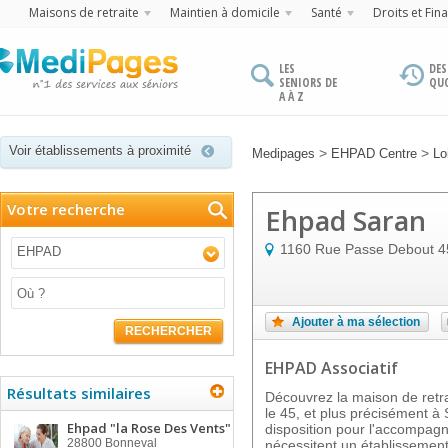
Maisons de retraite
Maintien à domicile
Santé
Droits et Fin
LES
DES
SENIORS DE
QU
A À Z
Voir établissements à proximité
>
>
Medipages
EHPAD Centre
Lo
Votre recherche
Ehpad Saran
1160 Rue Passe Debout
4
EHPAD
Ajouter à ma sélection
RECHERCHER
EHPAD Associatif
Résultats similaires
Découvrez la maison de ret
le 45, et plus précisément 
Ehpad "la Rose Des Vents"
disposition pour l'accompa
28800
Bonneval
nécessitent un établissemen