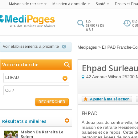
Maisons de retraite
Maintien à domicile
Santé
Droits et Fin
LES
DES
SENIORS DE
QU
A À Z
Voir établissements à proximité
>
Medipages
EHPAD Franche-Co
Votre recherche
Ehpad Surlea
42 Avenue Wilson
25200
M
EHPAD
Ajouter à ma sélection
RECHERCHER
EHPAD
Résultats similaires
À deux pas du centre-ville, l
maison de retraite Résidenc
Maison De Retraite Le
balades et de repos. Cette de
Solem
personnes âgées de son emp